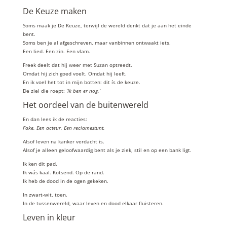
De Keuze maken
Soms maak je De Keuze, terwijl de wereld denkt dat je aan het einde
bent.
Soms ben je al afgeschreven, maar vanbinnen ontwaakt iets.
Een lied. Een zin. Een vlam.
Freek deelt dat hij weer met Suzan optreedt.
Omdat hij zich goed voelt. Omdat hij leeft.
En ik voel het tot in mijn botten: dit ís de keuze.
De ziel die roept:
‘Ik ben er nog.’
Het oordeel van de buitenwereld
En dan lees ik de reacties:
Fake. Een acteur. Een reclamestunt.
Alsof leven na kanker verdacht is.
Alsof je alleen geloofwaardig bent als je ziek, stil en op een bank ligt.
Ik ken dit pad.
Ik wás kaal. Kotsend. Op de rand.
Ik heb de dood in de ogen gekeken.
In zwart-wit, toen.
In de tussenwereld, waar leven en dood elkaar fluisteren.
Leven in kleur