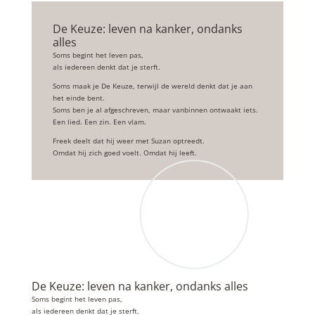
De Keuze: leven na kanker, ondanks
alles
Soms begint het leven pas,
als iedereen denkt dat je sterft.
Soms maak je De Keuze, terwijl de wereld denkt dat je aan
het einde bent.
Soms ben je al afgeschreven, maar vanbinnen ontwaakt iets.
Een lied. Een zin. Een vlam.
Freek deelt dat hij weer met Suzan optreedt.
Omdat hij zich goed voelt. Omdat hij leeft.
De Keuze: leven na kanker, ondanks alles
Soms begint het leven pas,
als iedereen denkt dat je sterft.